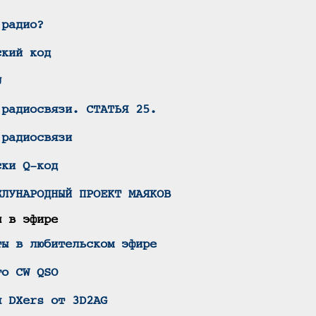
 радио?
ский код
U
 радиосвязи. СТАТЬЯ 25.
 радиосвязи
ски Q-код
ЖЛУНАРОДНЫЙ ПРОЕКТ МАЯКОВ
ы в эфире
ты в любительском эфире
го CW QSO
я DXers от 3D2AG