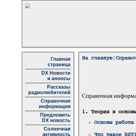
|
На главную
Справо
Главная
страница
DX Новости
и анонсы
Рассказы
радиолюбителей
Справочная информ
Справочная
информация
1. Теория и основ
Предложить
DX новость
»
Основы работы
Солнечная
активность
»
Что такое RST