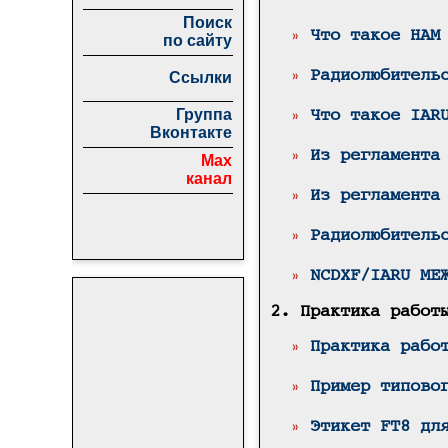
Поиск
»
Что такое НАМ
по сайту
»
Радиолюбитель
Ссылки
Группа
»
Что такое IAR
Вконтакте
»
Из регламента
Max
канал
»
Из регламента
»
Радиолюбитель
»
NCDXF/IARU МЕ
2. Практика работ
»
Практика рабо
»
Пример типово
»
Этикет FT8 дл