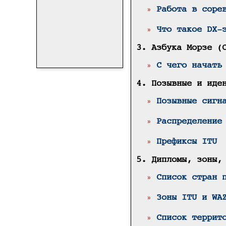
»
Работа в соре
»
Что такое DX-
3. Азбука Морзе (
»
C чего начать
4. Позывные и иде
»
Позывные сигн
»
Распределение
»
Префиксы ITU
5. Дипломы, зоны,
»
Список стран 
»
Зоны ITU и WA
»
Список террит