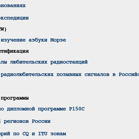
внованиях
экспедиции
CW)
 изучение азбуки Морзе
нтификация
алы любительских радиостанций
 радиолюбительских позывных сигналов в Россий
 программы
по дипломной программе Р150С
Z регионов России
орий по CQ и ITU зонам