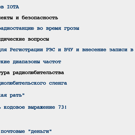
ов IOTA
пекты и безопасность
радиостанцию во время грозы
идические вопросы
для Регистрации РЭС и ВЧУ и внесение записи в
ские диапазоны частот
тура радиолюбительства
диолюбительского сленга
кая рать"
ь кодовое выражение 73!
 почтовые "деньги"