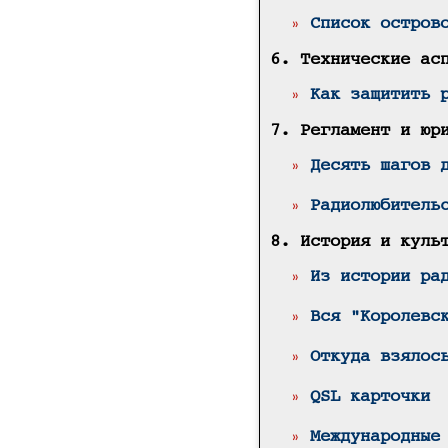
»
Список остров
6. Технические ас
»
Как защитить 
7. Регламент и юр
»
Десять шагов 
»
Радиолюбитель
8. История и куль
»
Из истории ра
»
Вся "Королевс
»
Откуда взялос
»
QSL карточки
»
Международные