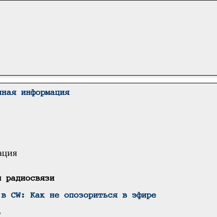
чная информация
ация
ы радиосвязи
 в CW: Как не опозориться в эфире
?