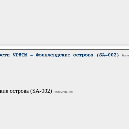
|
ости
VP8TM - Фолклендские острова (SA-002)
Нап
ие острова (SA-002)
Напоминание