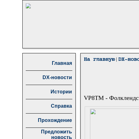
|
На главную
DX-нов
Главная
DX-новости
Истории
VP8TM - Фолклендск
Справка
Прохождение
Предложить
новость