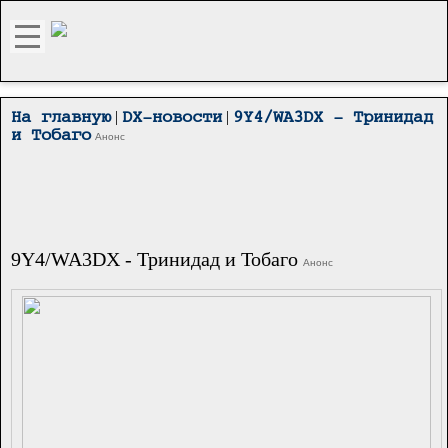
|
|
На главную
DX-новости
9Y4/WA3DX - Тринидад
и Тобаго
Анонс
9Y4/WA3DX - Тринидад и Тобаго
Анонс