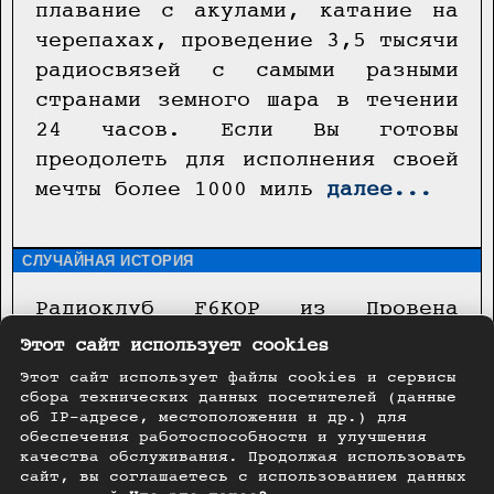
плавание с акулами, катание на
черепахах, проведение 3,5 тысячи
радиосвязей с самыми разными
странами земного шара в течении
24 часов. Если Вы готовы
преодолеть для исполнения своей
мечты более 1000 миль
далее...
СЛУЧАЙНАЯ ИСТОРИЯ
Радиоклуб F6KOP из Провена
(Франция) уже организовывал DX-
Этот сайт использует cookies
экспедицию в Сьерра-Леоне
Этот сайт использует файлы cookies и сервисы
(остров Банана) в 2019 году с
сбора технических данных посетителей (данные
об IP-адресе, местоположении и др.) для
позывным 9LY1JM
далее...
обеспечения работоспособности и улучшения
качества обслуживания. Продолжая использовать
сайт, вы соглашаетесь с использованием данных