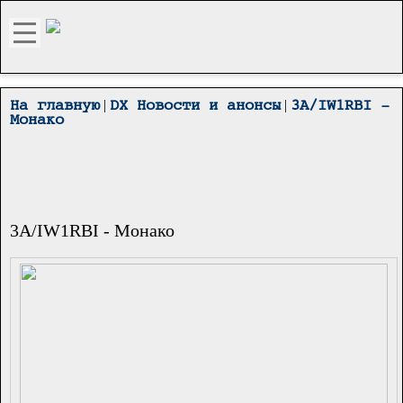
|
|
На главную
DX Новости и анонсы
3A/IW1RBI -
Монако
3A/IW1RBI - Монако