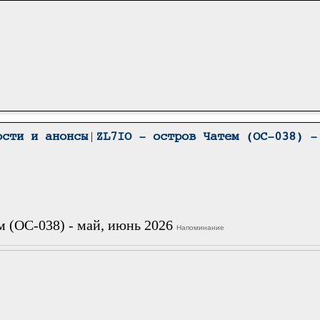
|
ости и анонсы
ZL7IO - остров Чатем (OC-038) -
м (OC-038) - май, июнь 2026
Напоминание