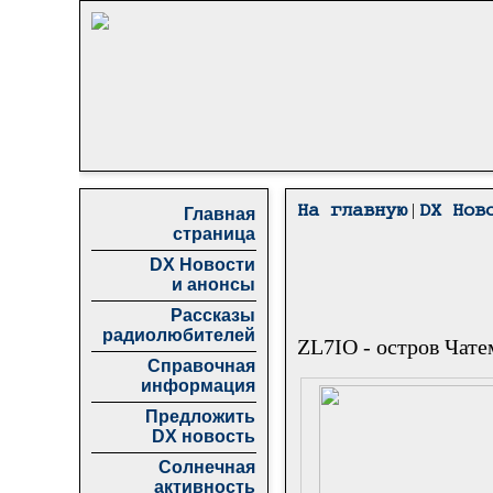
|
На главную
DX Нов
Главная
страница
DX Новости
и анонсы
Рассказы
радиолюбителей
ZL7IO - остров Чате
Справочная
информация
Предложить
DX новость
Солнечная
активность