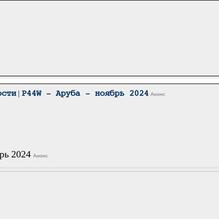
|
ости
P44W - Аруба - ноябрь 2024
Анонс
брь 2024
Анонс