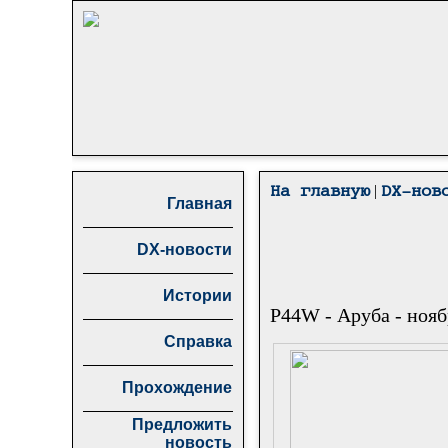
|
На главную
DX-нов
Главная
DX-новости
Истории
P44W - Аруба - ноя
Справка
Прохождение
Предложить
новость