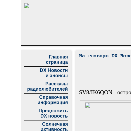
|
На главную
DX Нов
Главная
страница
DX Новости
и анонсы
Рассказы
радиолюбителей
SV8/IK6QON - остр
Справочная
информация
Предложить
DX новость
Солнечная
активность