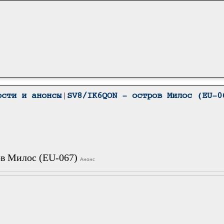
|
ости и анонсы
SV8/IK6QON - остров Милос (EU-0
ов Милос (EU-067)
Анонс