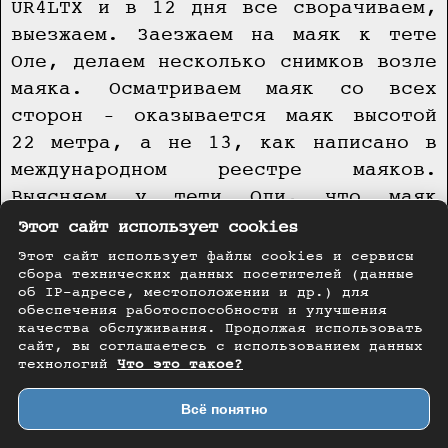
UR4LTX и в 12 дня все сворачиваем,
выезжаем. Заезжаем на маяк к тете
Оле, делаем несколько снимков возле
маяка. Осматриваем маяк со всех
сторон – оказывается маяк высотой
22 метра, а не 13, как написано в
международном реестре маяков.
Выясняем у тети Оли, что маяк
работает на аккумуляторах, раз в
Этот сайт использует cookies
месяц аккумуляторы меняются.
Этот сайт использует файлы cookies и сервисы
сбора технических данных посетителей (данные
об IP-адресе, местоположении и др.) для
На обратную дорогу ушло времени
обеспечения работоспособности и улучшения
меньше, около 3-х часов. По пути
качества обслуживания. Продолжая использовать
сайт, вы соглашаетесь с использованием данных
кипели три раза, и во время
технологий
Что это такое?
остановок Сергей UY1LA делает
последние кадры экспедиции на
Всё понятно
видеокамеру. Приехав в Приморск,