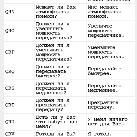
Мешают ли Вам
Мне мешают
QRN
атмосферные
атмосферные
помехи?
помехи.
Должен ли я
Увеличте
увеличить
QRO
мощность
мощность
передатчика.
передатчика?
Должен ли я
Уменьшите
уменьшить
QRP
мощность
мощность
передатчика.
передатчика?
Должен ли я
Передавайте
QRQ
передавать
быстрее.
быстрее?
Должен ли я
Передавайте
QRS
передавать
медленнее.
медленнее?
Должен ли я
Прекратите
QRT
прекратить
передачу.
передачу?
Есть ли у Вас
У меня ничего
QRU
что-нибуть для
нет для Вас.
меня?
QRV
Готовы ли Вы?
Я готов.