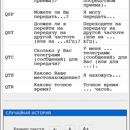
приема)?
посредством
приема).
Можете ли Вы
Я могу
QSP
передать...?
передать...
Должен ли я
Переходите на
перейти на
передачу на
QSY
передачу на
другой частоте
другой частоте
(или на ...
(или на ...кГц)?
кГц).
У меня ...
Сколько у Вас
телеграмм
телеграмм
QTC
(сообщений) для
(сосбщений) для
Вас (или для
передачи?
...).
Каково Ваше
QTH
Я нахожусь...
местонахождение?
Каково точное
Точное время
QTR
время?
... часов.
СЛУЧАЙНАЯ ИСТОРИЯ
A+
Размер текста:
A
A-