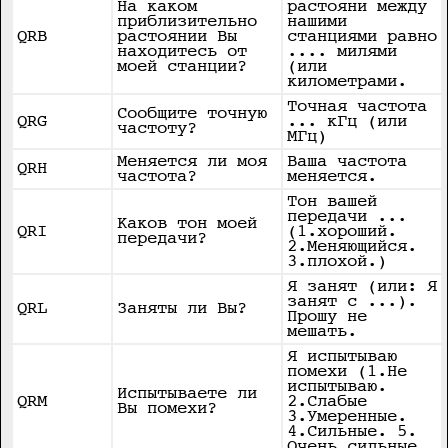
На каком
растояни между
приблизительно
нашими
QRB
растоянии Вы
станциями равно
находитесь от
.... милями
моей станции?
(или
километрами.
Точная частота
Сообщите точную
QRG
... кГц (или
частоту?
МГц)
Меняется ли моя
Ваша частота
QRH
частота?
меняется.
Тон вашей
передачи ...
Каков тон моей
QRI
(1.хороший.
передачи?
2.Меняющийся.
3.плохой.)
Я занят (или: Я
занят с ...).
QRL
Заняты ли Вы?
Прошу не
мешать.
Я испытываю
помехи (1.Не
испытываю.
Испытываете ли
QRM
2.Слабые
Вы помехи?
3.Умеренные.
4.Сильные. 5.
Очень сильные.