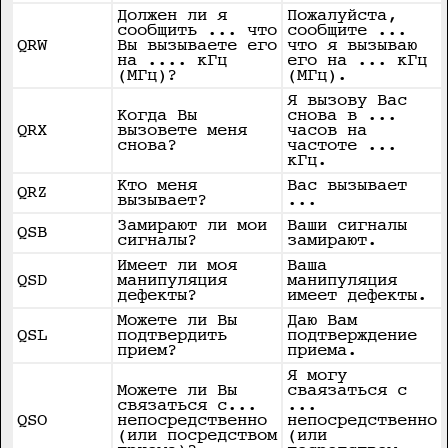
Должен ли я
Пожалуйста,
сообщить ... что
сообщите ...
QRW
Вы вызываете его
что я вызываю
на .... кГц
его на ... кГц
(МГц)?
(МГц).
Я вызову Вас
Когда Вы
снова в ...
QRX
вызовете меня
часов на
снова?
частоте ...
кГц.
Кто меня
Вас вызывает
QRZ
вызывает?
...
Замирают ли мои
Ваши сигналы
QSB
сигналы?
замирают.
Имеет ли моя
Ваша
QSD
манипуляция
манипуляция
дефекты?
имеет дефекты.
Можете ли Вы
Даю Вам
QSL
подтвердить
подтверждение
прием?
приема.
Я могу
Можете ли Вы
сваязаться с
связаться с...
...
QSO
непосредственно
непосредственно
(или посредством
(или